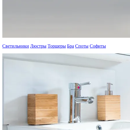
Светильники
Люстры
Торшеры
Бра
Споты
Софиты