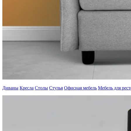
Диваны
Кресла
Столы
Стулья
Офисная мебель
Мебель для рес