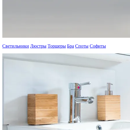
Светильники
Люстры
Торшеры
Бра
Споты
Софиты