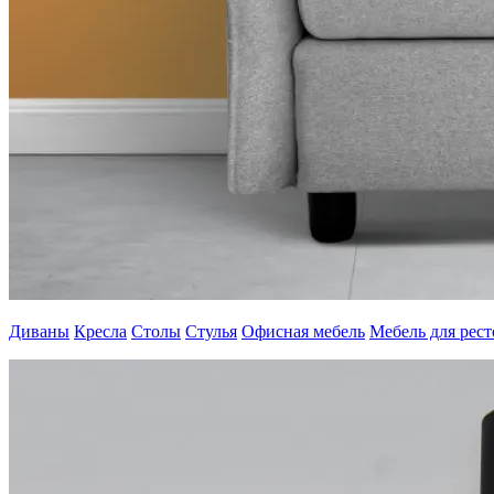
Диваны
Кресла
Столы
Стулья
Офисная мебель
Мебель для рес