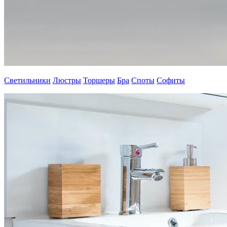
Светильники
Люстры
Торшеры
Бра
Споты
Софиты