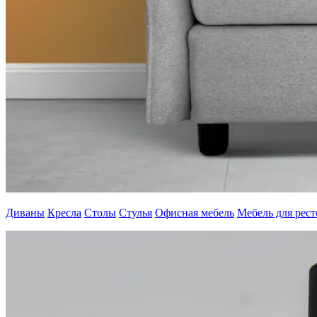
Диваны
Кресла
Столы
Стулья
Офисная мебель
Мебель для рес