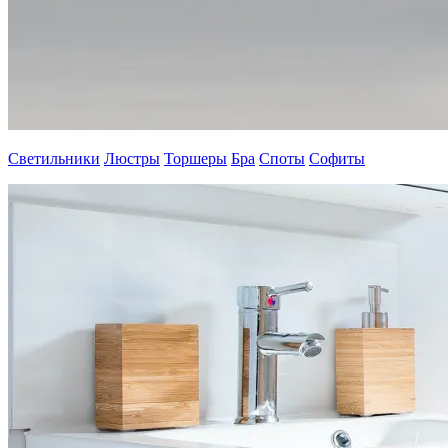
Светильники
Люстры
Торшеры
Бра
Споты
Софиты