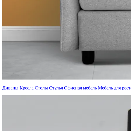
Диваны
Кресла
Столы
Стулья
Офисная мебель
Мебель для рес