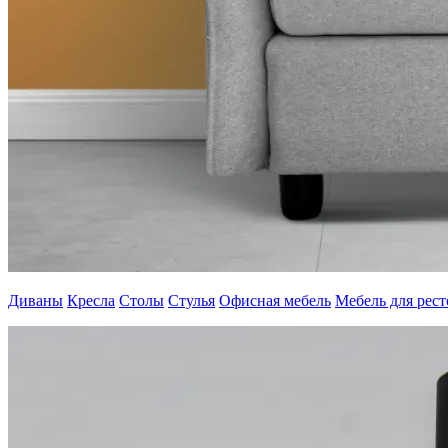
Диваны
Кресла
Столы
Стулья
Офисная мебель
Мебель для рес