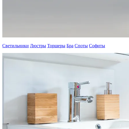
Светильники
Люстры
Торшеры
Бра
Споты
Софиты