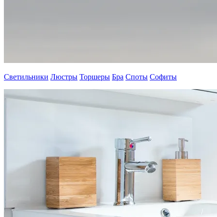
Светильники
Люстры
Торшеры
Бра
Споты
Софиты