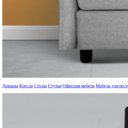
Диваны
Кресла
Столы
Стулья
Офисная мебель
Мебель для рес